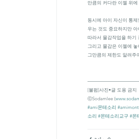
만큼의 커다란 이젤 위에
동시에 아이 자신이 통제
우는 것도 중요하지만 아
따라서 물감작업을 하기 전
그리고 물감은 이젤에 놓
그만큼의 제한도 알려주어
[불펌]사진•글 도용 금지
ⓒSodamlee (
www.sodam
#ami몬테소리
#amimonte
소리
#몬테소리교구
#몬