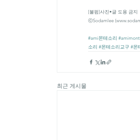
[불펌]사진•글 도용 금지
ⓒSodamlee (www.sodam
#ami몬테소리
#amimonte
소리
#몬테소리교구
#몬
최근 게시물